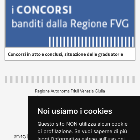
Concorsi in atto e conclusi, situazione delle graduatorie
Regione Autonoma Friuli Venezia Giulia
c.f. 80014930327; p.iva 00526040324
piazza Unità d'Italia 1 Trieste
Noi usiamo i cookies
+39 040 3771111
regione.friuliveneziagiulia@certregione.fvg.it
Questo sito NON utilizza alcun cookie
amministrazione trasparente
di profilazione. Se vuoi saperne di più
privacy
|
cookie
|
note legali
|
accessibilità
|
rss
|
dichiarazione di
leggi l'informativa estesa sull'uso dei