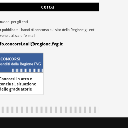
cerca
truzioni per gli enti
r pubblicare i bandi di concorso sul sito della Regione gli enti
vono utilizzare l'e-mail
nfo.concorsi.aall@regione.fvg.it
Concorsi in atto e
conclusi, situazione
delle graduatorie
uliveneziagiulia@certregione.fvg.it