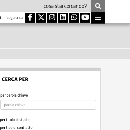
i
seguici su
Toggle
navigation
CERCA PER
per parola chiave
per titolo di studio
per tipo di contratto