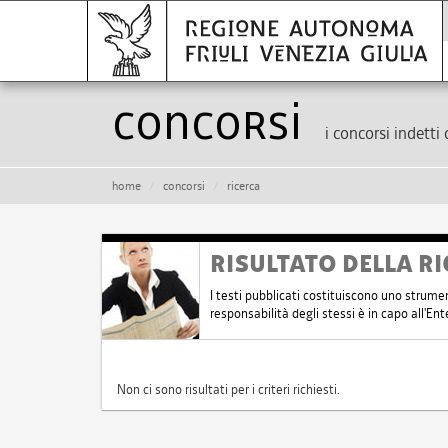
Concorsi
i concorsi indetti 
home
concorsi
ricerca
RISULTATO DELLA RI
I testi pubblicati costituiscono uno strume
responsabilità degli stessi è in capo all'E
Non ci sono risultati per i criteri richiesti.