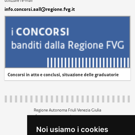
utilizzare l'e-mail
info.concorsi.aall@regione.fvg.it
Concorsi in atto e conclusi, situazione delle graduatorie
Regione Autonoma Friuli Venezia Giulia
c.f. 80014930327; p.iva 00526040324
piazza Unità d'Italia 1 Trieste
Noi usiamo i cookies
+39 040 3771111