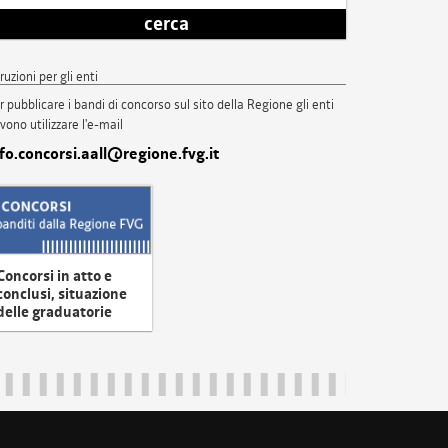
cerca
truzioni per gli enti
r pubblicare i bandi di concorso sul sito della Regione gli enti
vono utilizzare l'e-mail
nfo.concorsi.aall@regione.fvg.it
Concorsi in atto e
conclusi, situazione
delle graduatorie
uliveneziagiulia@certregione.fvg.it