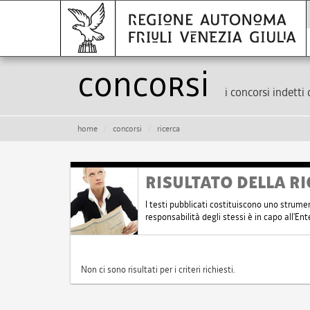
Concorsi
i concorsi indetti 
home
concorsi
ricerca
RISULTATO DELLA RI
I testi pubblicati costituiscono uno strume
responsabilità degli stessi è in capo all'E
Non ci sono risultati per i criteri richiesti.