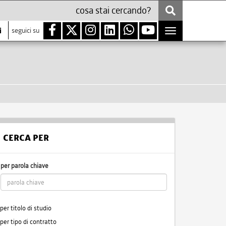
i
seguici su
Toggle
navigation
CERCA PER
per parola chiave
per titolo di studio
per tipo di contratto