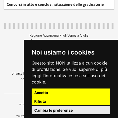
Concorsi in atto e conclusi, situazione delle graduatorie
Regione Autonoma Friuli Venezia Giulia
c.f. 80014930327; p.iva 00526040324
piazza Unità d'Italia 1 Trieste
Noi usiamo i cookies
+39 040 3771111
regione.friuliveneziagiulia@certregione.fvg.it
Questo sito NON utilizza alcun cookie
amministrazione trasparente
di profilazione. Se vuoi saperne di più
privacy
|
cookie
|
note legali
|
accessibilità
|
rss
|
dichiarazione di
leggi l'informativa estesa sull'uso dei
accessibilità
|
feedback
|
cambio preferenze cookie
cookie.
seguici su
Accetta
Rifiuta
ufficio stampa e comunicazione
sito a cura dell'
Cambia le preferenze
realizzazione
web design