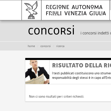
Concorsi
i concorsi indetti 
home
concorsi
ricerca
RISULTATO DELLA RI
I testi pubblicati costituiscono uno strume
responsabilità degli stessi è in capo all'E
Non ci sono risultati per i criteri richiesti.