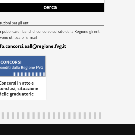
cerca
truzioni per gli enti
r pubblicare i bandi di concorso sul sito della Regione gli enti
vono utilizzare l'e-mail
nfo.concorsi.aall@regione.fvg.it
Concorsi in atto e
conclusi, situazione
delle graduatorie
uliveneziagiulia@certregione.fvg.it