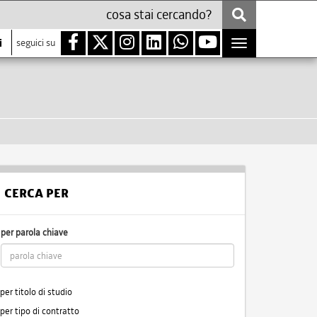
i
seguici su
Toggle
navigation
CERCA PER
per parola chiave
per titolo di studio
per tipo di contratto