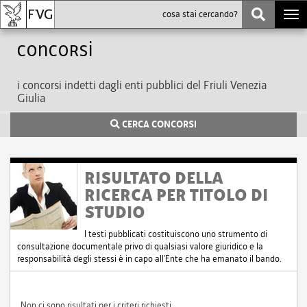
Togg
navi
Concorsi
i concorsi indetti dagli enti pubblici del Friuli Venezia
Giulia
CERCA CONCORSI
RISULTATO DELLA
RICERCA PER TITOLO DI
STUDIO
I testi pubblicati costituiscono uno strumento di
consultazione documentale privo di qualsiasi valore giuridico e la
responsabilità degli stessi è in capo all'Ente che ha emanato il bando.
Non ci sono risultati per i criteri richiesti.