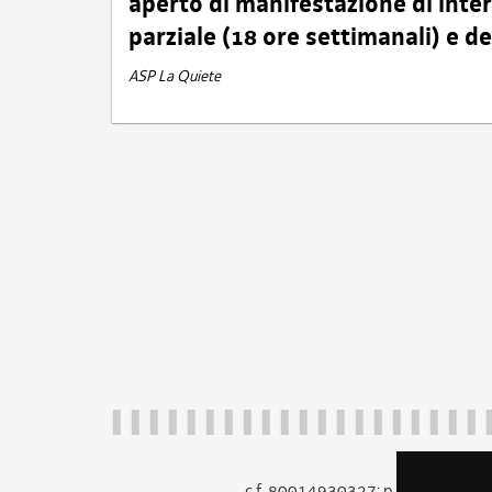
aperto di manifestazione di int
parziale (18 ore settimanali) e 
ASP La Quiete
c.f. 80014930327; p.iva 005260