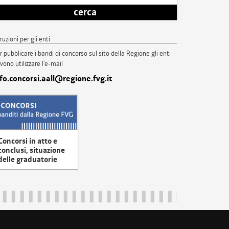
cerca
truzioni per gli enti
r pubblicare i bandi di concorso sul sito della Regione gli enti
vono utilizzare l'e-mail
nfo.concorsi.aall@regione.fvg.it
Concorsi in atto e
conclusi, situazione
delle graduatorie
uliveneziagiulia@certregione.fvg.it