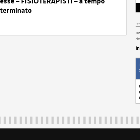
eresse – FISIOTERAPISTI – a tempo
determinato
is
pe
de
i
Regione Autonoma Friuli Venezia Giulia
40324
|
piazza Unità d'Italia 1 Trieste
|
+39 040 3771111
|
regione.fri