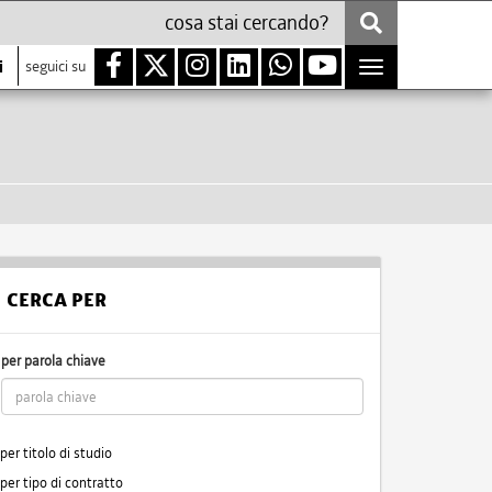
i
seguici su
Toggle
navigation
CERCA PER
per parola chiave
per titolo di studio
per tipo di contratto