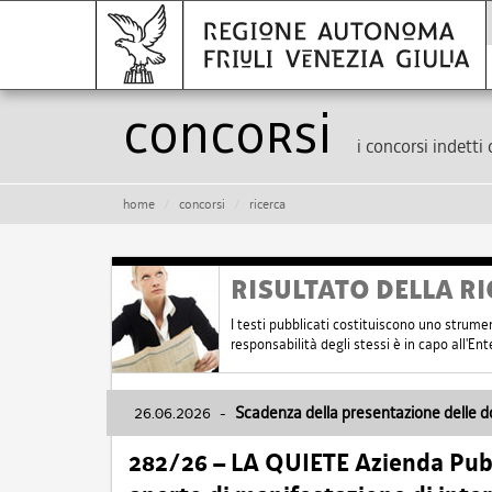
Concorsi
i concorsi indetti 
home
concorsi
ricerca
RISULTATO DELLA RI
I testi pubblicati costituiscono uno strume
responsabilità degli stessi è in capo all'E
26.06.2026
-
Scadenza della presentazione delle 
282/26 – LA QUIETE Azienda Pubbl