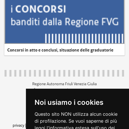
Concorsi in atto e conclusi, situazione delle graduatorie
Regione Autonoma Friuli Venezia Giulia
c.f. 80014930327; p.iva 00526040324
piazza Unità d'Italia 1 Trieste
Noi usiamo i cookies
+39 040 3771111
regione.friuliveneziagiulia@certregione.fvg.it
Questo sito NON utilizza alcun cookie
amministrazione trasparente
di profilazione. Se vuoi saperne di più
privacy
|
cookie
|
note legali
|
accessibilità
|
rss
|
dichiarazione di
leggi l'informativa estesa sull'uso dei