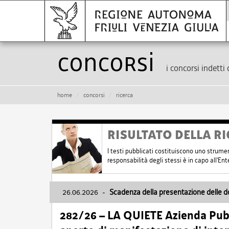
Concorsi
i concorsi indetti 
home
concorsi
ricerca
RISULTATO DELLA RI
I testi pubblicati costituiscono uno strume
responsabilità degli stessi è in capo all'E
26.06.2026
-
Scadenza della presentazione delle 
282/26 – LA QUIETE Azienda Pubbl