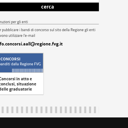
cerca
truzioni per gli enti
r pubblicare i bandi di concorso sul sito della Regione gli enti
vono utilizzare l'e-mail
nfo.concorsi.aall@regione.fvg.it
Concorsi in atto e
conclusi, situazione
delle graduatorie
uliveneziagiulia@certregione.fvg.it