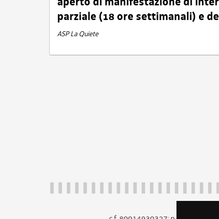
aperto di manifestazione di int
parziale (18 ore settimanali) e 
ASP La Quiete
c.f. 80014930327; p.iva 005260