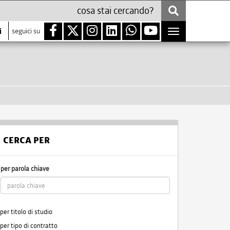
i
seguici su
Toggle
navigation
CERCA PER
per parola chiave
per titolo di studio
per tipo di contratto