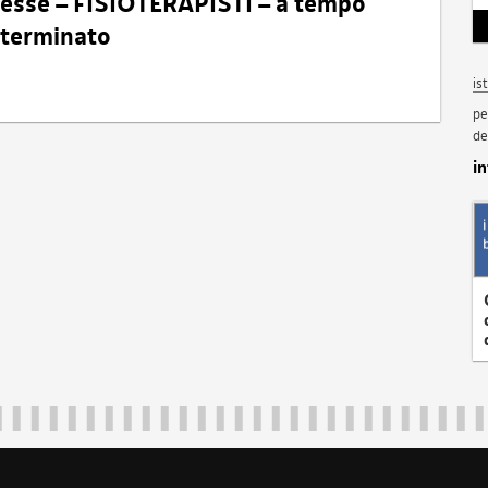
eresse – FISIOTERAPISTI – a tempo
determinato
is
pe
de
i
Regione Autonoma Friuli Venezia Giulia
40324
|
piazza Unità d'Italia 1 Trieste
|
+39 040 3771111
|
regione.fri