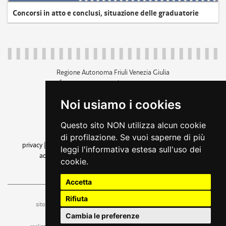
Concorsi in atto e conclusi, situazione delle graduatorie
Regione Autonoma Friuli Venezia Giulia
c.f. 80014930327; p.iva 00526040324
piazza Unità d'Italia 1 Trieste
Noi usiamo i cookies
+39 040 3771111
regione.friuliveneziagiulia@certregione.fvg.it
Questo sito NON utilizza alcun cookie
amministrazione trasparente
di profilazione. Se vuoi saperne di più
privacy
|
cookie
|
note legali
|
accessibilità
|
rss
|
dichiarazione di
leggi l'informativa estesa sull'uso dei
accessibilità
|
feedback
|
cambio preferenze cookie
cookie.
seguici su
Accetta
Rifiuta
ufficio stampa e comunicazione
sito a cura dell'
Cambia le preferenze