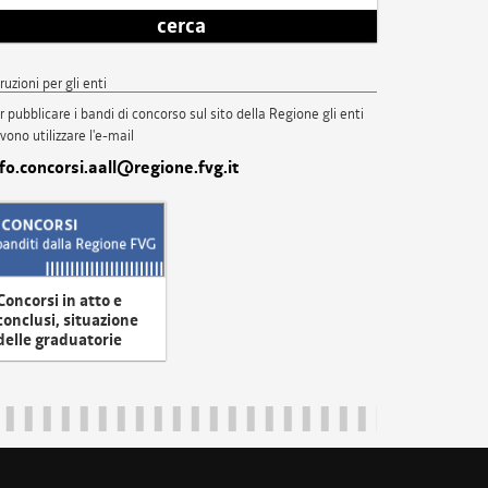
cerca
truzioni per gli enti
r pubblicare i bandi di concorso sul sito della Regione gli enti
vono utilizzare l'e-mail
nfo.concorsi.aall@regione.fvg.it
Concorsi in atto e
conclusi, situazione
delle graduatorie
uliveneziagiulia@certregione.fvg.it