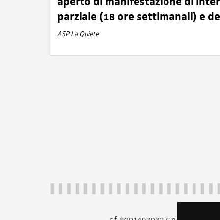
aperto di manifestazione di int
parziale (18 ore settimanali) e 
ASP La Quiete
c.f. 80014930327; p.iva 005260