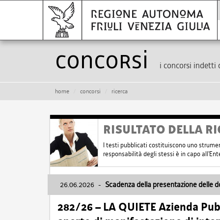
Concorsi
i concorsi indetti 
home
concorsi
ricerca
RISULTATO DELLA RI
I testi pubblicati costituiscono uno strume
responsabilità degli stessi è in capo all'E
26.06.2026
-
Scadenza della presentazione delle 
282/26 – LA QUIETE Azienda Pubbl