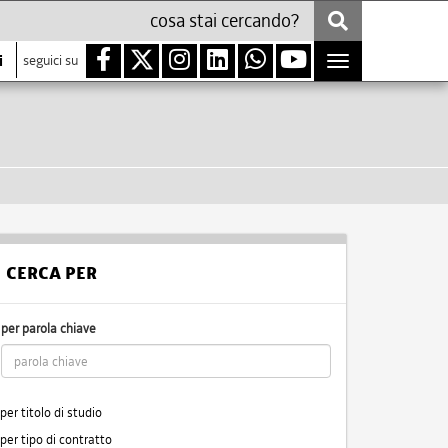
i
seguici su
Toggle
navigation
CERCA PER
per parola chiave
per titolo di studio
per tipo di contratto