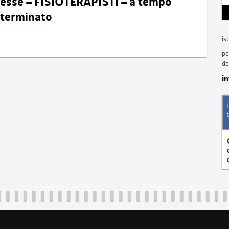
eresse – FISIOTERAPISTI – a tempo
determinato
is
pe
de
i
Regione Autonoma Friuli Venezia Giulia
40324
|
piazza Unità d'Italia 1 Trieste
|
+39 040 3771111
|
regione.fri