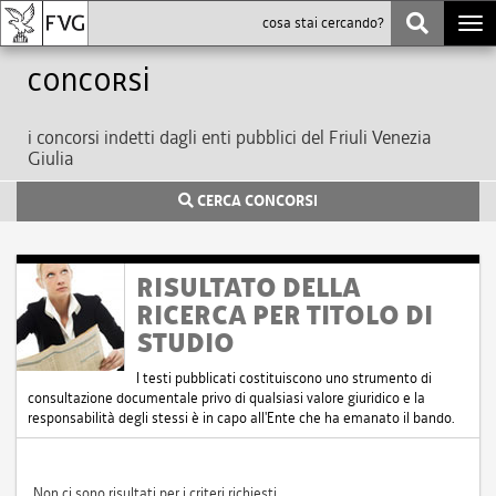
Togg
navi
Concorsi
i concorsi indetti dagli enti pubblici del Friuli Venezia
Giulia
CERCA CONCORSI
RISULTATO DELLA
RICERCA PER TITOLO DI
STUDIO
I testi pubblicati costituiscono uno strumento di
consultazione documentale privo di qualsiasi valore giuridico e la
responsabilità degli stessi è in capo all'Ente che ha emanato il bando.
Non ci sono risultati per i criteri richiesti.