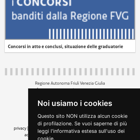
Concorsi in atto e conclusi, situazione delle graduatorie
Regione Autonoma Friuli Venezia Giulia
c.f. 80014930327; p.iva 00526040324
piazza Unità d'Italia 1 Trieste
Noi usiamo i cookies
+39 040 3771111
regione.friuliveneziagiulia@certregione.fvg.it
Questo sito NON utilizza alcun cookie
amministrazione trasparente
di profilazione. Se vuoi saperne di più
privacy
|
cookie
|
note legali
|
accessibilità
|
rss
|
dichiarazione di
leggi l'informativa estesa sull'uso dei
accessibilità
|
feedback
|
cambio preferenze cookie
cookie.