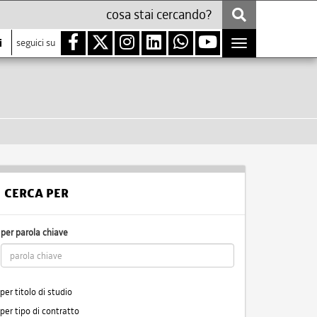
i
seguici su
Toggle
navigation
CERCA PER
per parola chiave
per titolo di studio
per tipo di contratto