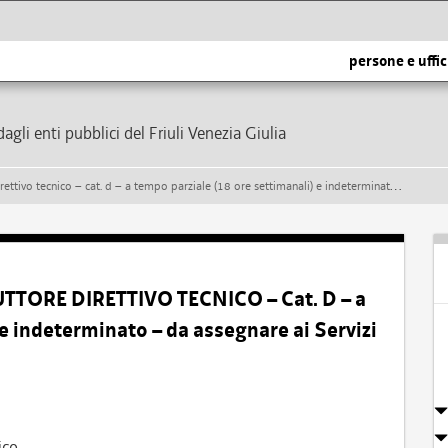
persone e uffic
dagli enti pubblici del Friuli Venezia Giulia
 d – a tempo parziale (18 ore settimanali) e indeterminato – da assegnare ai servizi tecnici del comune di taipana
UTTORE DIRETTIVO TECNICO – Cat. D – a
 e indeterminato – da assegnare ai Servizi
ico