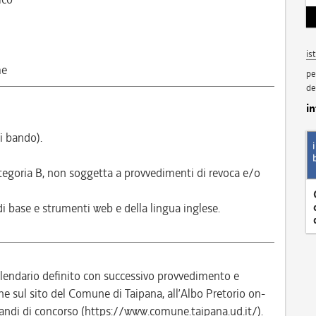
is
me
pe
de
i
i bando).
ategoria B, non soggetta a provvedimenti di revoca e/o
di base e strumenti web e della lingua inglese.
alendario definito con successivo provvedimento e
sul sito del Comune di Taipana, all’Albo Pretorio on-
andi di concorso (https://www.comune.taipana.ud.it/).