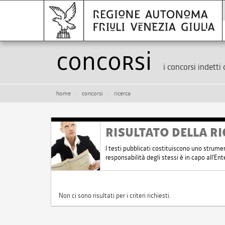
Concorsi
i concorsi indetti 
home
concorsi
ricerca
RISULTATO DELLA RI
I testi pubblicati costituiscono uno strume
responsabilità degli stessi è in capo all'E
Non ci sono risultati per i criteri richiesti.