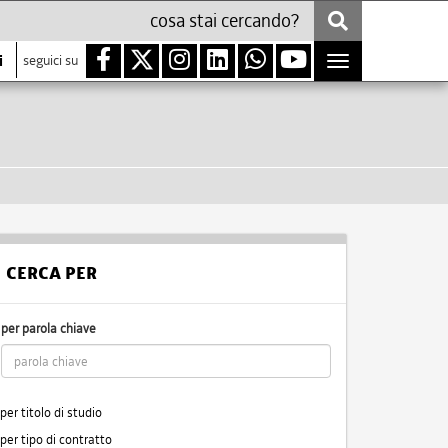
i
seguici su
Toggle
navigation
CERCA PER
per parola chiave
per titolo di studio
per tipo di contratto