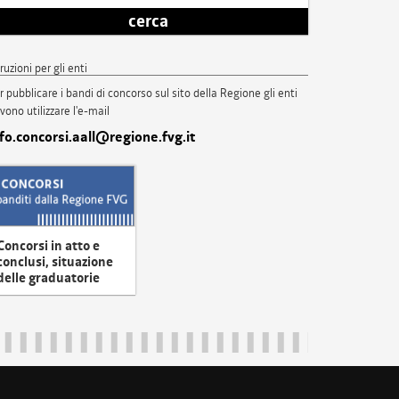
cerca
truzioni per gli enti
r pubblicare i bandi di concorso sul sito della Regione gli enti
vono utilizzare l'e-mail
nfo.concorsi.aall@regione.fvg.it
Concorsi in atto e
conclusi, situazione
delle graduatorie
uliveneziagiulia@certregione.fvg.it