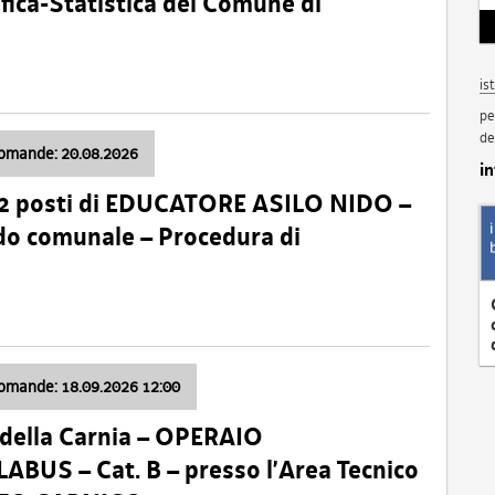
fica-Statistica del Comune di
is
pe
de
domande: 20.08.2026
i
 2 posti di EDUCATORE ASILO NIDO –
nido comunale – Procedura di
domande: 18.09.2026 12:00
della Carnia – OPERAIO
US – Cat. B – presso l’Area Tecnico