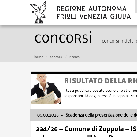
Concorsi
i concorsi indetti 
home
concorsi
ricerca
RISULTATO DELLA RI
I testi pubblicati costituiscono uno strume
responsabilità degli stessi è in capo all'E
06.08.2026
-
Scadenza della presentazione delle 
334/26 – Comune di Zoppola – 