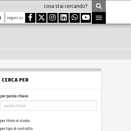
i
seguici su
Toggle
navigation
CERCA PER
per parola chiave
per titolo di studio
per tipo di contratto