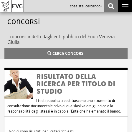
Togg
navi
Concorsi
i concorsi indetti dagli enti pubblici del Friuli Venezia
Giulia
CERCA CONCORSI
RISULTATO DELLA
RICERCA PER TITOLO DI
STUDIO
I testi pubblicati costituiscono uno strumento di
consultazione documentale privo di qualsiasi valore giuridico e la
responsabilità degli stessi è in capo all'Ente che ha emanato il bando.
Non ci sono risultati per i criteri richiesti.