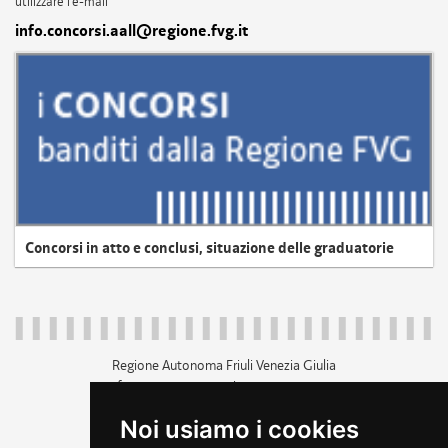
utilizzare l'e-mail
info.concorsi.aall@regione.fvg.it
Concorsi in atto e conclusi, situazione delle graduatorie
Regione Autonoma Friuli Venezia Giulia
c.f. 80014930327; p.iva 00526040324
piazza Unità d'Italia 1 Trieste
Noi usiamo i cookies
+39 040 3771111