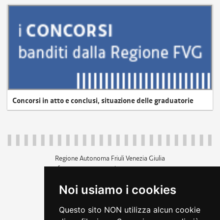
Concorsi in atto e conclusi, situazione delle graduatorie
Regione Autonoma Friuli Venezia Giulia
c.f. 80014930327; p.iva 00526040324
piazza Unità d'Italia 1 Trieste
Noi usiamo i cookies
+39 040 3771111
regione.friuliveneziagiulia@certregione.fvg.it
Questo sito NON utilizza alcun cookie
amministrazione trasparente