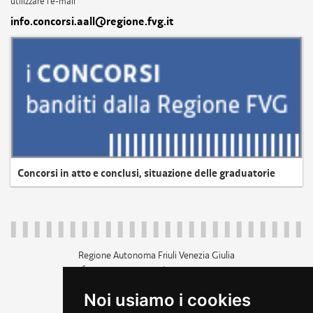
utilizzare l'e-mail
info.concorsi.aall@regione.fvg.it
Concorsi in atto e conclusi, situazione delle graduatorie
Regione Autonoma Friuli Venezia Giulia
c.f. 80014930327; p.iva 00526040324
piazza Unità d'Italia 1 Trieste
Noi usiamo i cookies
+39 040 3771111