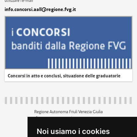
utilizzare l'e-mail
info.concorsi.aall@regione.fvg.it
Concorsi in atto e conclusi, situazione delle graduatorie
Regione Autonoma Friuli Venezia Giulia
c.f. 80014930327; p.iva 00526040324
piazza Unità d'Italia 1 Trieste
Noi usiamo i cookies
+39 040 3771111