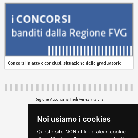
Concorsi in atto e conclusi, situazione delle graduatorie
Regione Autonoma Friuli Venezia Giulia
c.f. 80014930327; p.iva 00526040324
piazza Unità d'Italia 1 Trieste
Noi usiamo i cookies
+39 040 3771111
regione.friuliveneziagiulia@certregione.fvg.it
Questo sito NON utilizza alcun cookie
amministrazione trasparente