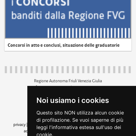
Concorsi in atto e conclusi, situazione delle graduatorie
Regione Autonoma Friuli Venezia Giulia
c.f. 80014930327; p.iva 00526040324
piazza Unità d'Italia 1 Trieste
Noi usiamo i cookies
+39 040 3771111
regione.friuliveneziagiulia@certregione.fvg.it
Questo sito NON utilizza alcun cookie
amministrazione trasparente
di profilazione. Se vuoi saperne di più
privacy
|
cookie
|
note legali
|
accessibilità
|
rss
|
dichiarazione di
leggi l'informativa estesa sull'uso dei
accessibilità
|
feedback
|
cambio preferenze cookie
cookie.