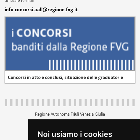
utilizzare l'e-mail
info.concorsi.aall@regione.fvg.it
Concorsi in atto e conclusi, situazione delle graduatorie
Regione Autonoma Friuli Venezia Giulia
c.f. 80014930327; p.iva 00526040324
piazza Unità d'Italia 1 Trieste
Noi usiamo i cookies
+39 040 3771111