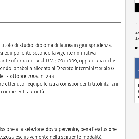
is
pe
de
itolo di studio: diploma di laurea in giurisprudenza,
i
ea equipollente secondo la vigente normativa,
 ante riforma di cui al DM 509/1999, oppure una delle
condo la tabella allegata al Decreto Interministeriale 9
del 7 ottobre 2009, n. 233.
re ottenuto l’equipollenza a corrispondenti titoli italiani
e competenti autorità.
ione alla selezione dovrà pervenire, pena l’esclusione
.07.2026 esclusivamente nella seguente modalità: