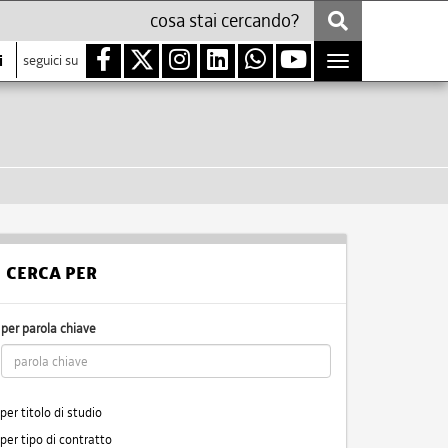
i
seguici su
Toggle
navigation
CERCA PER
per parola chiave
per titolo di studio
per tipo di contratto