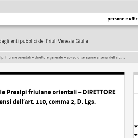
persone e uffic
dagli enti pubblici del Friuli Venezia Giulia
tali – direttore generale – avviso di selezione ai sensi dell’art. 110, comma 2, d. lgs. 267/2000 e s.m.i.
e Prealpi friulane orientali – DIRETTORE
nsi dell’art. 110, comma 2, D. Lgs.