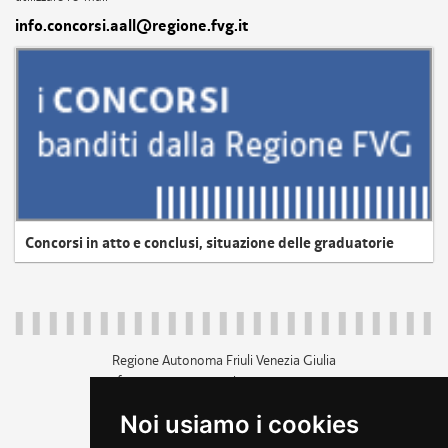
info.concorsi.aall@regione.fvg.it
Concorsi in atto e conclusi, situazione delle graduatorie
Regione Autonoma Friuli Venezia Giulia
c.f. 80014930327; p.iva 00526040324
piazza Unità d'Italia 1 Trieste
Noi usiamo i cookies
+39 040 3771111
regione.friuliveneziagiulia@certregione.fvg.it