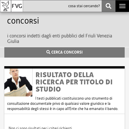
Togg
navi
Concorsi
i concorsi indetti dagli enti pubblici del Friuli Venezia
Giulia
CERCA CONCORSI
RISULTATO DELLA
RICERCA PER TITOLO DI
STUDIO
I testi pubblicati costituiscono uno strumento di
consultazione documentale privo di qualsiasi valore giuridico e la
responsabilità degli stessi è in capo all'Ente che ha emanato il bando.
Non ci sono risultati per i criteri richiesti.