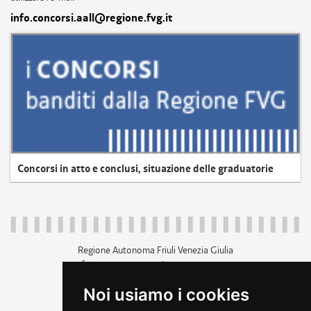
info.concorsi.aall@regione.fvg.it
Concorsi in atto e conclusi, situazione delle graduatorie
Regione Autonoma Friuli Venezia Giulia
c.f. 80014930327; p.iva 00526040324
piazza Unità d'Italia 1 Trieste
Noi usiamo i cookies
+39 040 3771111
regione.friuliveneziagiulia@certregione.fvg.it