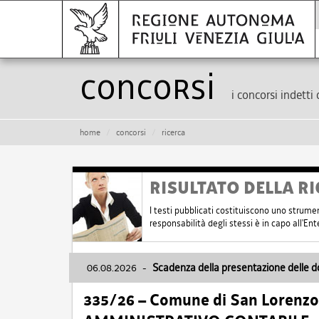
Concorsi
i concorsi indetti 
home
concorsi
ricerca
RISULTATO DELLA RI
I testi pubblicati costituiscono uno strume
responsabilità degli stessi è in capo all'E
06.08.2026
-
Scadenza della presentazione delle 
335/26 – Comune di San Lorenzo 