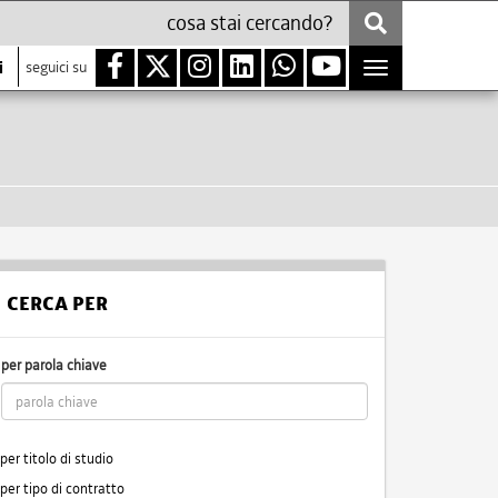
i
seguici su
Toggle
navigation
CERCA PER
per parola chiave
per titolo di studio
per tipo di contratto