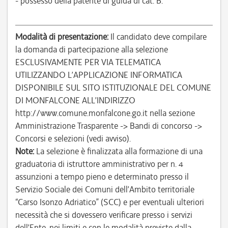
- possesso della patente di guida di cat. B.
Modalità di presentazione:
Il candidato deve compilare
la domanda di partecipazione alla selezione
ESCLUSIVAMENTE PER VIA TELEMATICA
UTILIZZANDO L’APPLICAZIONE INFORMATICA
DISPONIBILE SUL SITO ISTITUZIONALE DEL COMUNE
DI MONFALCONE ALL’INDIRIZZO
http://www.comune.monfalcone.go.it nella sezione
Amministrazione Trasparente -> Bandi di concorso ->
Concorsi e selezioni (vedi avviso).
Note:
La selezione è finalizzata alla formazione di una
graduatoria di istruttore amministrativo per n. 4
assunzioni a tempo pieno e determinato presso il
Servizio Sociale dei Comuni dell’Ambito territoriale
“Carso Isonzo Adriatico” (SCC) e per eventuali ulteriori
necessità che si dovessero verificare presso i servizi
dell’Ente, nei limiti e con le modalità previste dalla