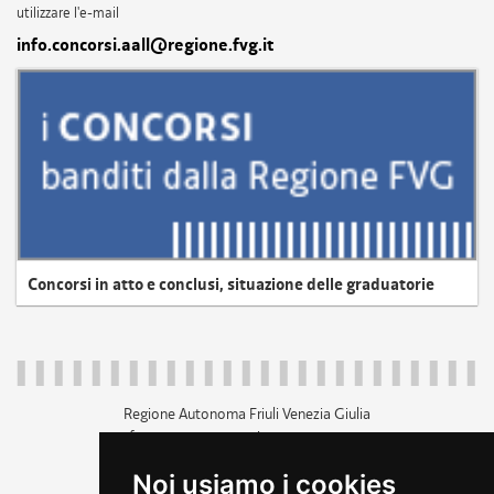
utilizzare l'e-mail
info.concorsi.aall@regione.fvg.it
Concorsi in atto e conclusi, situazione delle graduatorie
Regione Autonoma Friuli Venezia Giulia
c.f. 80014930327; p.iva 00526040324
piazza Unità d'Italia 1 Trieste
Noi usiamo i cookies
+39 040 3771111