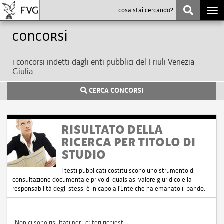
Togg
navi
Concorsi
i concorsi indetti dagli enti pubblici del Friuli Venezia
Giulia
CERCA CONCORSI
RISULTATO DELLA
RICERCA PER TITOLO DI
STUDIO
I testi pubblicati costituiscono uno strumento di
consultazione documentale privo di qualsiasi valore giuridico e la
responsabilità degli stessi è in capo all'Ente che ha emanato il bando.
Non ci sono risultati per i criteri richiesti.