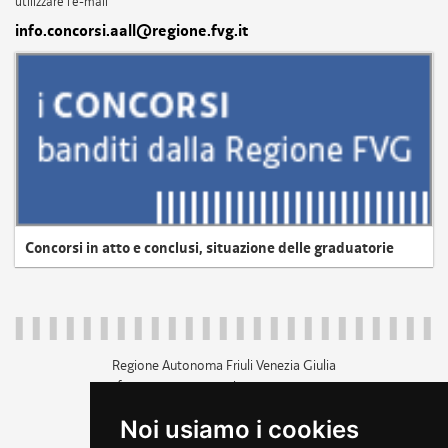
utilizzare l'e-mail
info.concorsi.aall@regione.fvg.it
Concorsi in atto e conclusi, situazione delle graduatorie
Regione Autonoma Friuli Venezia Giulia
c.f. 80014930327; p.iva 00526040324
piazza Unità d'Italia 1 Trieste
Noi usiamo i cookies
+39 040 3771111