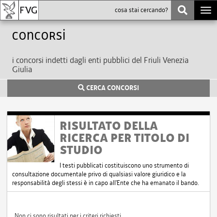
Togg
navi
Concorsi
i concorsi indetti dagli enti pubblici del Friuli Venezia
Giulia
CERCA CONCORSI
RISULTATO DELLA
RICERCA PER TITOLO DI
STUDIO
I testi pubblicati costituiscono uno strumento di
consultazione documentale privo di qualsiasi valore giuridico e la
responsabilità degli stessi è in capo all'Ente che ha emanato il bando.
Non ci sono risultati per i criteri richiesti.