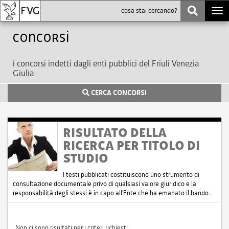
Togg
navi
Concorsi
i concorsi indetti dagli enti pubblici del Friuli Venezia
Giulia
CERCA CONCORSI
RISULTATO DELLA
RICERCA PER TITOLO DI
STUDIO
I testi pubblicati costituiscono uno strumento di
consultazione documentale privo di qualsiasi valore giuridico e la
responsabilità degli stessi è in capo all'Ente che ha emanato il bando.
Non ci sono risultati per i criteri richiesti.