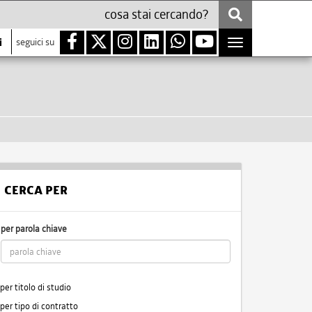
i
seguici su
Toggle
navigation
CERCA PER
per parola chiave
per titolo di studio
per tipo di contratto