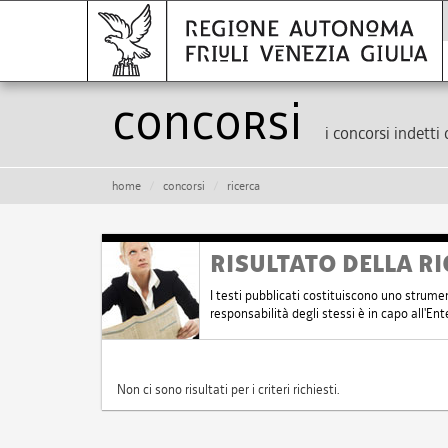
Concorsi
i concorsi indetti 
home
concorsi
ricerca
RISULTATO DELLA RI
I testi pubblicati costituiscono uno strume
responsabilità degli stessi è in capo all'E
Non ci sono risultati per i criteri richiesti.