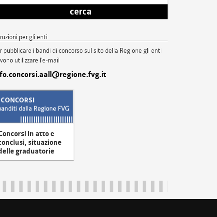
cerca
truzioni per gli enti
r pubblicare i bandi di concorso sul sito della Regione gli enti
vono utilizzare l'e-mail
nfo.concorsi.aall@regione.fvg.it
Concorsi in atto e
conclusi, situazione
delle graduatorie
uliveneziagiulia@certregione.fvg.it