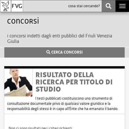
Togg
navi
Concorsi
i concorsi indetti dagli enti pubblici del Friuli Venezia
Giulia
CERCA CONCORSI
RISULTATO DELLA
RICERCA PER TITOLO DI
STUDIO
I testi pubblicati costituiscono uno strumento di
consultazione documentale privo di qualsiasi valore giuridico e la
responsabilità degli stessi è in capo all'Ente che ha emanato il bando.
Non ci sono risultati per i criteri richiesti.