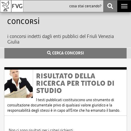
Togg
navi
Concorsi
i concorsi indetti dagli enti pubblici del Friuli Venezia
Giulia
CERCA CONCORSI
RISULTATO DELLA
RICERCA PER TITOLO DI
STUDIO
I testi pubblicati costituiscono uno strumento di
consultazione documentale privo di qualsiasi valore giuridico e la
responsabilità degli stessi è in capo all'Ente che ha emanato il bando.
Non ci sono risultati per i criteri richiesti.