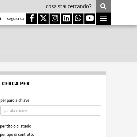
i
seguici su
Toggle
navigation
CERCA PER
per parola chiave
per titolo di studio
per tipo di contratto