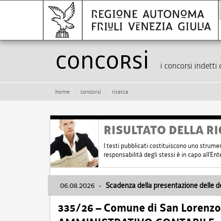
Concorsi
i concorsi indetti 
home
concorsi
ricerca
RISULTATO DELLA RI
I testi pubblicati costituiscono uno strume
responsabilità degli stessi è in capo all'E
06.08.2026
-
Scadenza della presentazione delle 
335/26 – Comune di San Lorenzo 