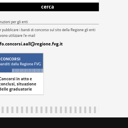
cerca
truzioni per gli enti
r pubblicare i bandi di concorso sul sito della Regione gli enti
vono utilizzare l'e-mail
nfo.concorsi.aall@regione.fvg.it
Concorsi in atto e
conclusi, situazione
delle graduatorie
uliveneziagiulia@certregione.fvg.it