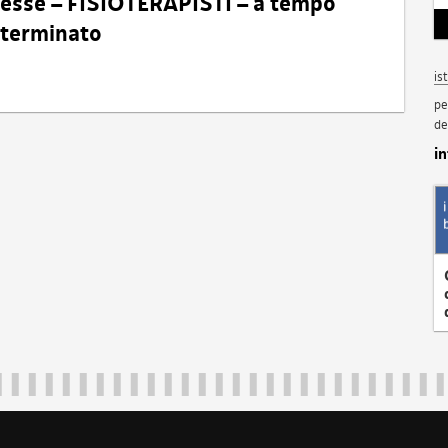
eresse – FISIOTERAPISTI – a tempo
determinato
is
pe
de
i
Regione Autonoma Friuli Venezia Giulia
40324
|
piazza Unità d'Italia 1 Trieste
|
+39 040 3771111
|
regione.fri