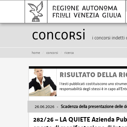
Concorsi
i concorsi indetti 
home
concorsi
ricerca
RISULTATO DELLA RI
I testi pubblicati costituiscono uno strume
responsabilità degli stessi è in capo all'E
26.06.2026
-
Scadenza della presentazione delle 
282/26 – LA QUIETE Azienda Pubbl