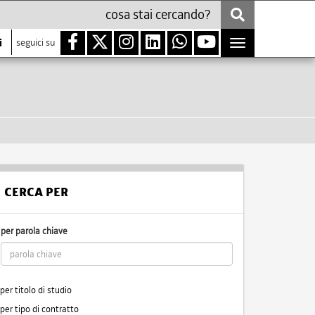
i
seguici su
Toggle
navigation
CERCA PER
per parola chiave
per titolo di studio
per tipo di contratto