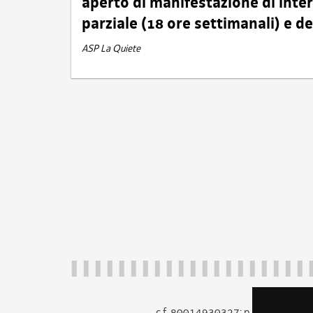
aperto di manifestazione di int
parziale (18 ore settimanali) e 
ASP La Quiete
c.f. 80014930327; p.iva 005260