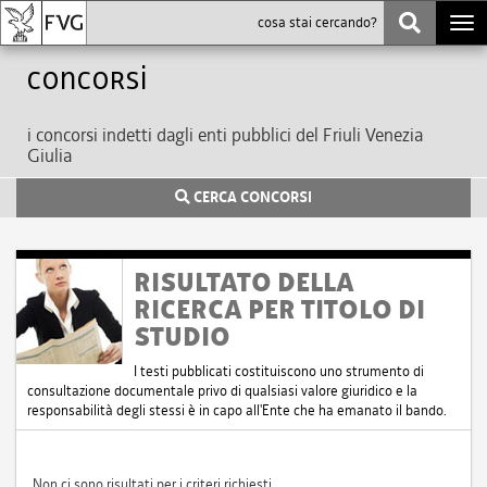
Togg
navi
Concorsi
i concorsi indetti dagli enti pubblici del Friuli Venezia
Giulia
CERCA CONCORSI
RISULTATO DELLA
RICERCA PER TITOLO DI
STUDIO
I testi pubblicati costituiscono uno strumento di
consultazione documentale privo di qualsiasi valore giuridico e la
responsabilità degli stessi è in capo all'Ente che ha emanato il bando.
Non ci sono risultati per i criteri richiesti.