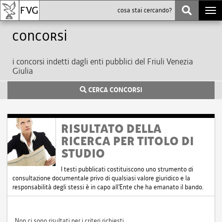
Togg
navi
Concorsi
i concorsi indetti dagli enti pubblici del Friuli Venezia
Giulia
CERCA CONCORSI
RISULTATO DELLA
RICERCA PER TITOLO DI
STUDIO
I testi pubblicati costituiscono uno strumento di
consultazione documentale privo di qualsiasi valore giuridico e la
responsabilità degli stessi è in capo all'Ente che ha emanato il bando.
Non ci sono risultati per i criteri richiesti.