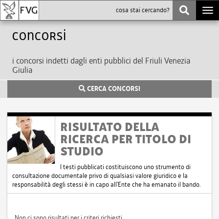
Togg
navi
Concorsi
i concorsi indetti dagli enti pubblici del Friuli Venezia
Giulia
CERCA CONCORSI
RISULTATO DELLA
RICERCA PER TITOLO DI
STUDIO
I testi pubblicati costituiscono uno strumento di
consultazione documentale privo di qualsiasi valore giuridico e la
responsabilità degli stessi è in capo all'Ente che ha emanato il bando.
Non ci sono risultati per i criteri richiesti.