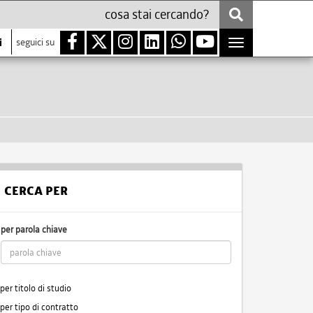
i
seguici su
Toggle
navigation
CERCA PER
per parola chiave
per titolo di studio
per tipo di contratto