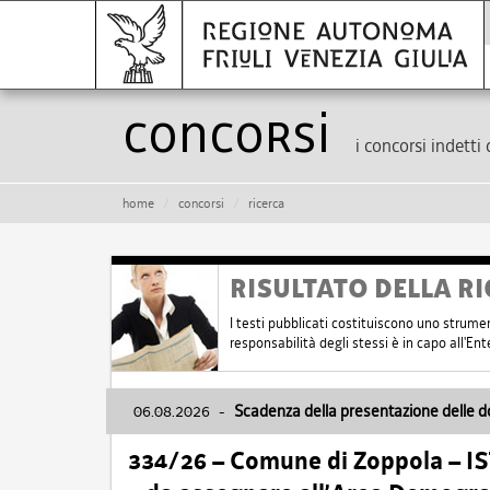
Concorsi
i concorsi indetti 
home
concorsi
ricerca
RISULTATO DELLA RI
I testi pubblicati costituiscono uno strume
responsabilità degli stessi è in capo all'E
06.08.2026
-
Scadenza della presentazione delle 
334/26 – Comune di Zoppola – 