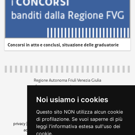
Concorsi in atto e conclusi, situazione delle graduatorie
Regione Autonoma Friuli Venezia Giulia
c.f. 80014930327; p.iva 00526040324
piazza Unità d'Italia 1 Trieste
Noi usiamo i cookies
+39 040 3771111
regione.friuliveneziagiulia@certregione.fvg.it
Questo sito NON utilizza alcun cookie
amministrazione trasparente
di profilazione. Se vuoi saperne di più
privacy
|
cookie
|
note legali
|
accessibilità
|
rss
|
dichiarazione di
leggi l'informativa estesa sull'uso dei
accessibilità
|
feedback
|
cambio preferenze cookie
cookie.