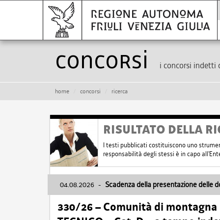
Concorsi
i concorsi indetti 
home
concorsi
ricerca
RISULTATO DELLA RI
I testi pubblicati costituiscono uno strume
responsabilità degli stessi è in capo all'E
04.08.2026
-
Scadenza della presentazione delle 
330/26 – Comunità di montagna