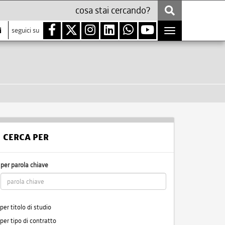
i
seguici su
Toggle
navigation
CERCA PER
per parola chiave
per titolo di studio
per tipo di contratto