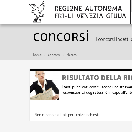
Concorsi
i concorsi indetti 
home
concorsi
ricerca
RISULTATO DELLA RI
I testi pubblicati costituiscono uno strume
responsabilità degli stessi è in capo all'E
Non ci sono risultati per i criteri richiesti.