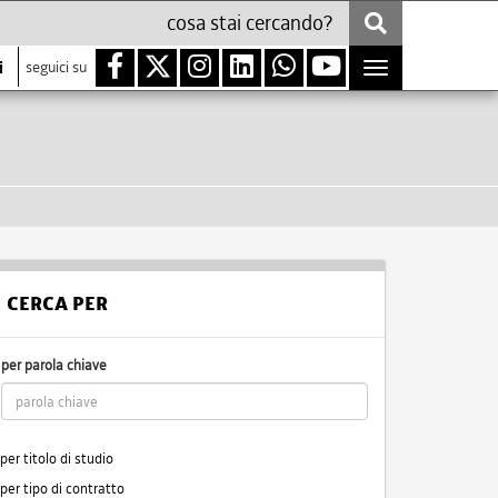
i
seguici su
Toggle
navigation
CERCA PER
per parola chiave
per titolo di studio
per tipo di contratto