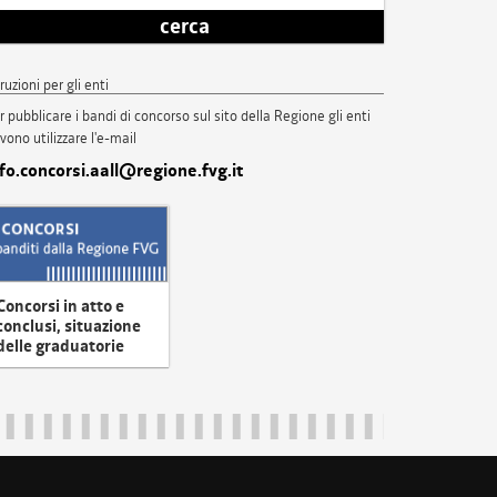
cerca
truzioni per gli enti
r pubblicare i bandi di concorso sul sito della Regione gli enti
vono utilizzare l'e-mail
nfo.concorsi.aall@regione.fvg.it
Concorsi in atto e
conclusi, situazione
delle graduatorie
uliveneziagiulia@certregione.fvg.it