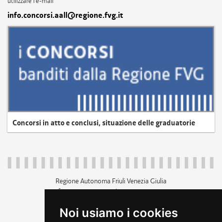
utilizzare l'e-mail
info.concorsi.aall@regione.fvg.it
Concorsi in atto e conclusi, situazione delle graduatorie
Regione Autonoma Friuli Venezia Giulia
c.f. 80014930327; p.iva 00526040324
piazza Unità d'Italia 1 Trieste
Noi usiamo i cookies
+39 040 3771111