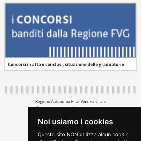
Concorsi in atto e conclusi, situazione delle graduatorie
Regione Autonoma Friuli Venezia Giulia
c.f. 80014930327; p.iva 00526040324
piazza Unità d'Italia 1 Trieste
Noi usiamo i cookies
+39 040 3771111
regione.friuliveneziagiulia@certregione.fvg.it
Questo sito NON utilizza alcun cookie
amministrazione trasparente