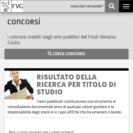
Togg
navi
Concorsi
i concorsi indetti dagli enti pubblici del Friuli Venezia
Giulia
CERCA CONCORSI
RISULTATO DELLA
RICERCA PER TITOLO DI
STUDIO
I testi pubblicati costituiscono uno strumento di
consultazione documentale privo di qualsiasi valore giuridico e la
responsabilità degli stessi è in capo all'Ente che ha emanato il bando.
Non ci sono risultati per i criteri richiesti.